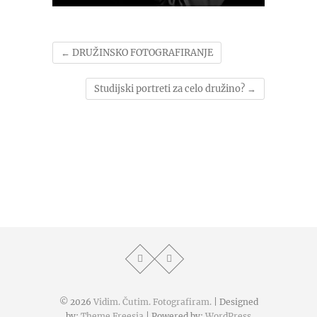
←
DRUŽINSKO FOTOGRAFIRANJE
Studijski portreti za celo družino?
→
© 2026
Vidim. Čutim. Fotografiram.
| Designed
by:
Theme Freesia
| Powered by:
WordPress