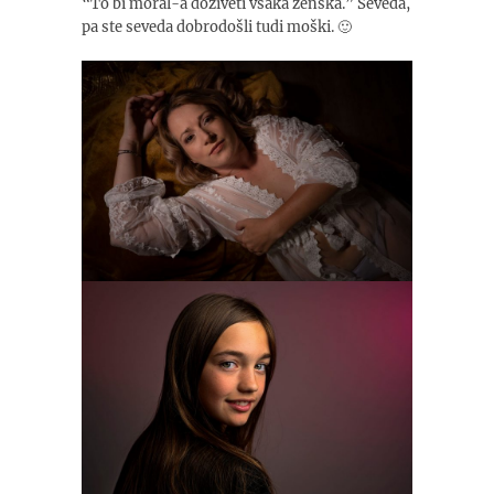
“To bi moral-a doživeti vsaka ženska.” Seveda,
pa ste seveda dobrodošli tudi moški. 🙂