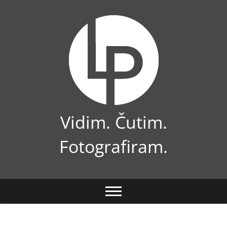
Skip
to
content
Vidim. Čutim.
Fotografiram.