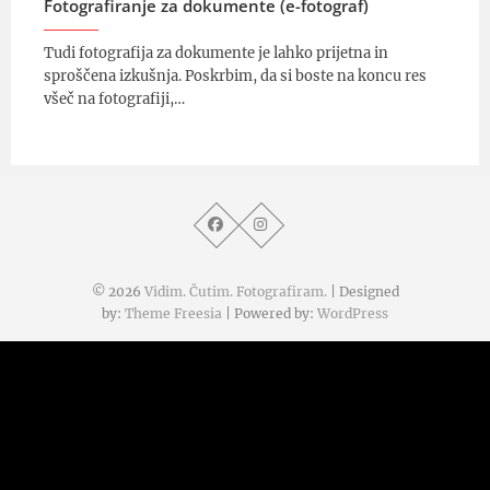
Fotografiranje za dokumente (e-fotograf)
Tudi fotografija za dokumente je lahko prijetna in
sproščena izkušnja. Poskrbim, da si boste na koncu res
všeč na fotografiji,…
© 2026
Vidim. Čutim. Fotografiram.
| Designed
by:
Theme Freesia
| Powered by:
WordPress