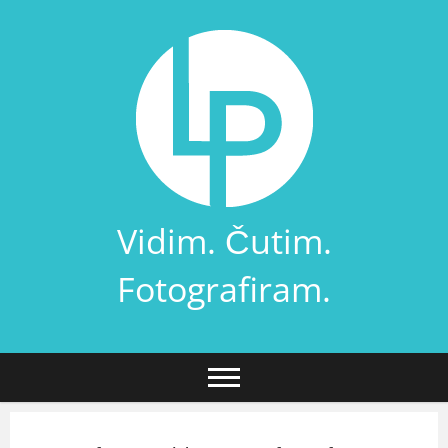
Skip
to
content
Vidim. Čutim.
Fotografiram.