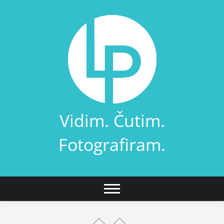
Skip
to
content
Vidim. Čutim.
Fotografiram.