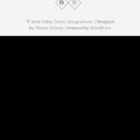
© 2026
Vidim. Čutim. Fotografiram.
| Designed
by:
Theme Freesia
| Powered by:
WordPress